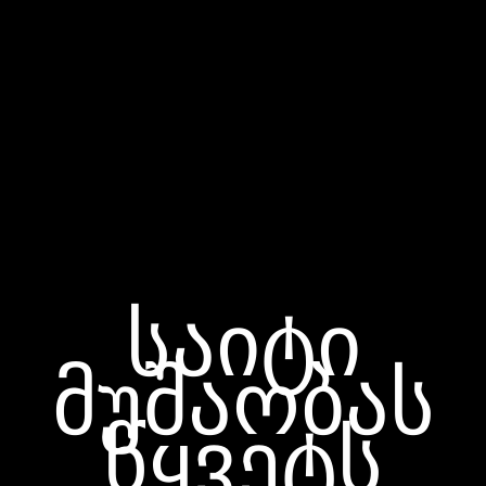
საიტი
მუშაობას
წყვეტს