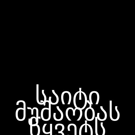
საიტი
მუშაობას
წყვეტს