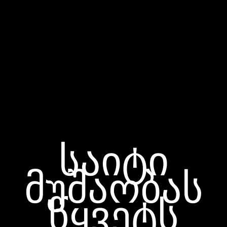
საიტი
მუშაობას
წყვეტს