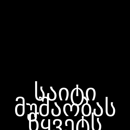
საიტი
მუშაობას
წყვეტს