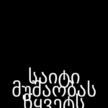
საიტი
მუშაობას
წყვეტს