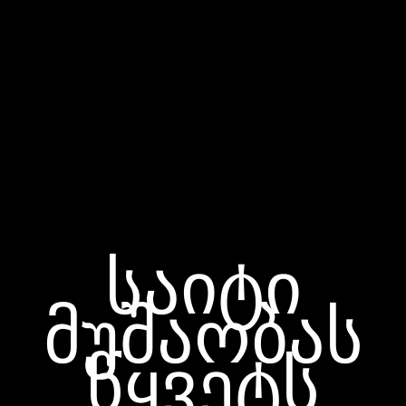
საიტი
მუშაობას
წყვეტს