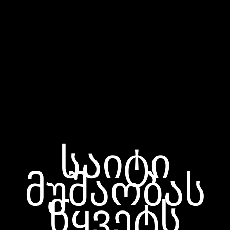
საიტი
მუშაობას
წყვეტს