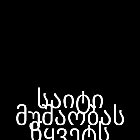
საიტი
მუშაობას
წყვეტს