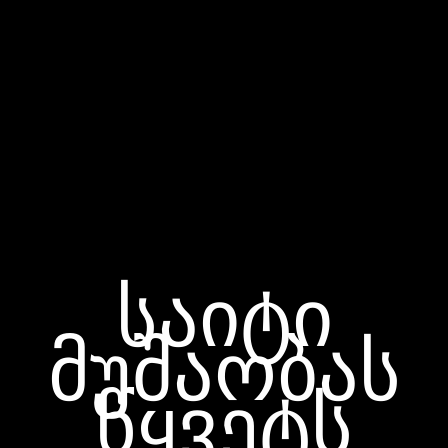
საიტი
მუშაობას
წყვეტს