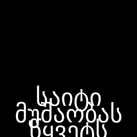
საიტი
მუშაობას
წყვეტს