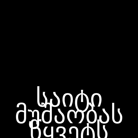
საიტი
მუშაობას
წყვეტს