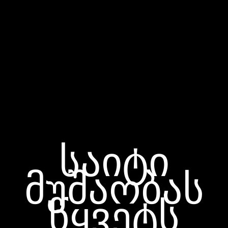
საიტი
მუშაობას
წყვეტს