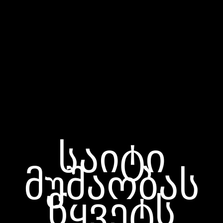
საიტი
მუშაობას
წყვეტს