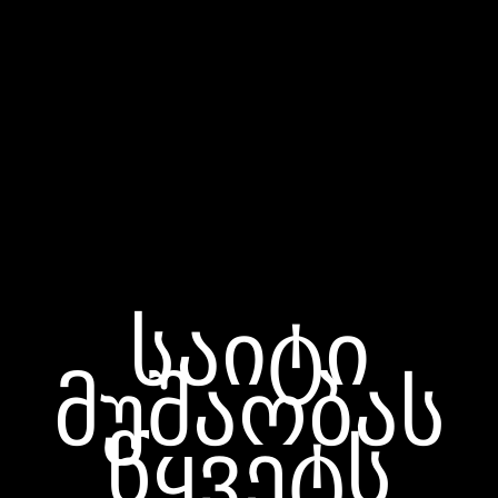
საიტი
მუშაობას
წყვეტს