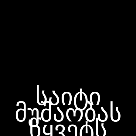
საიტი
მუშაობას
წყვეტს