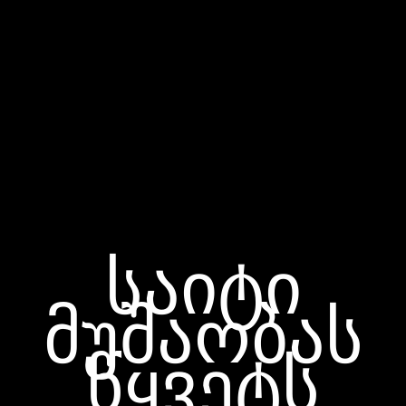
საიტი
მუშაობას
წყვეტს