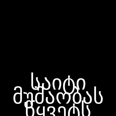
საიტი
მუშაობას
წყვეტს