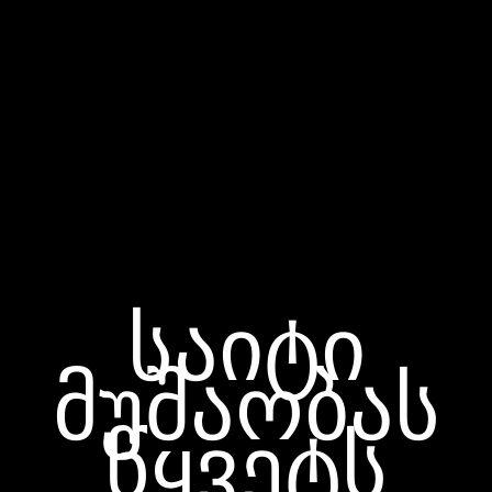
საიტი
მუშაობას
წყვეტს