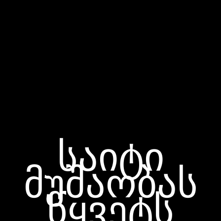
საიტი
მუშაობას
წყვეტს