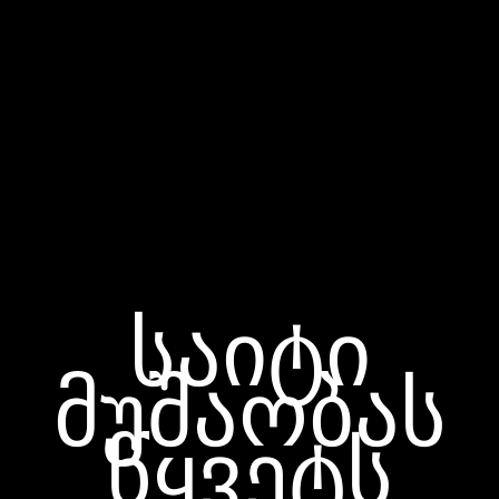
საიტი
მუშაობას
წყვეტს