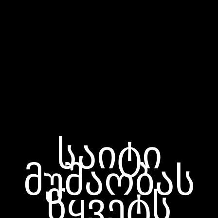
საიტი
მუშაობას
წყვეტს