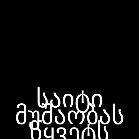
საიტი
მუშაობას
წყვეტს