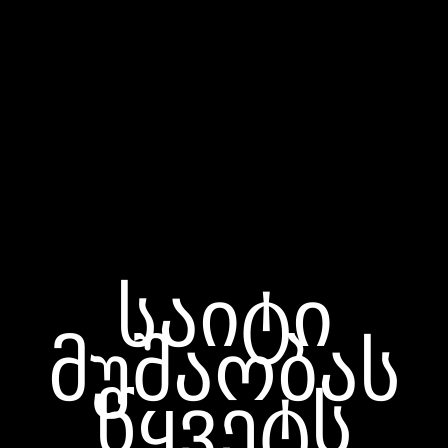
საიტი
მუშაობას
წყვეტს