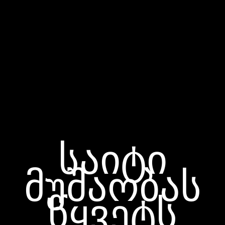
საიტი
მუშაობას
წყვეტს