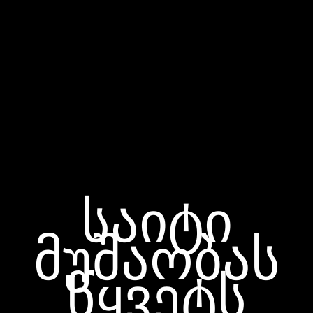
საიტი
მუშაობას
წყვეტს