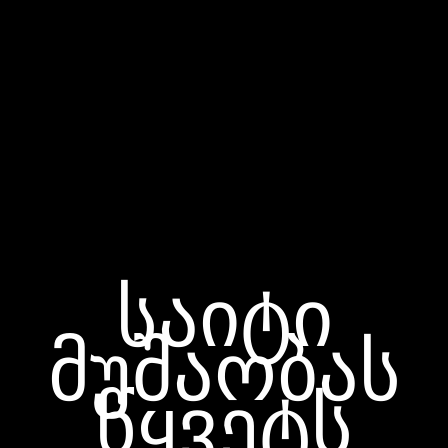
საიტი
მუშაობას
წყვეტს