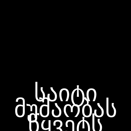
საიტი
მუშაობას
წყვეტს