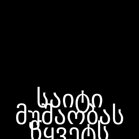
საიტი
მუშაობას
წყვეტს