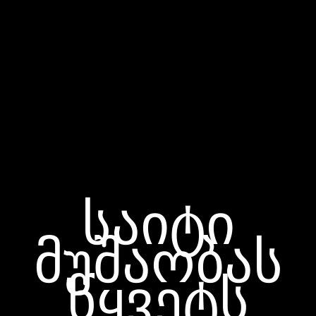
საიტი
მუშაობას
წყვეტს