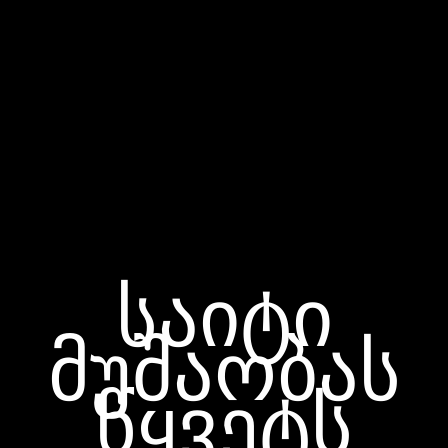
საიტი
მუშაობას
წყვეტს