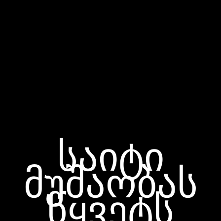
საიტი
მუშაობას
წყვეტს