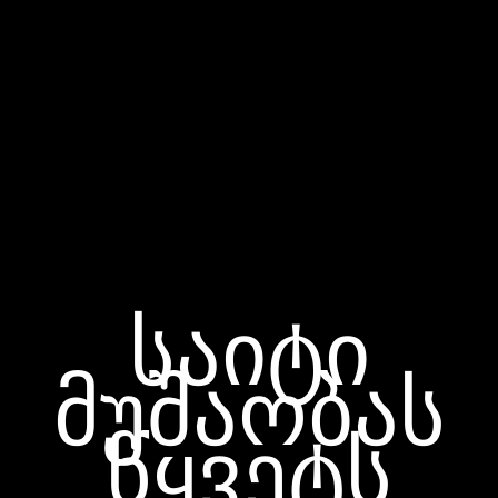
საიტი
მუშაობას
წყვეტს