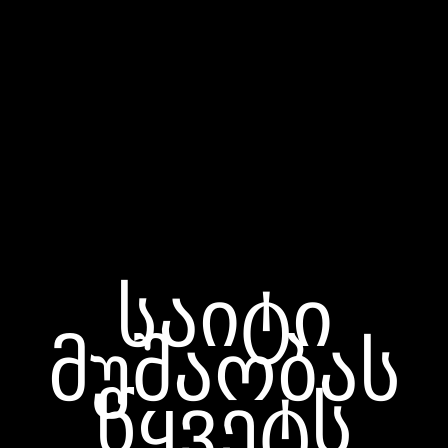
საიტი
მუშაობას
წყვეტს