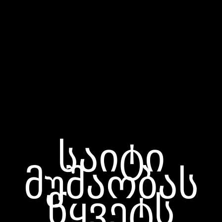
საიტი
მუშაობას
წყვეტს