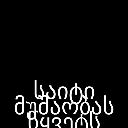
საიტი
მუშაობას
წყვეტს