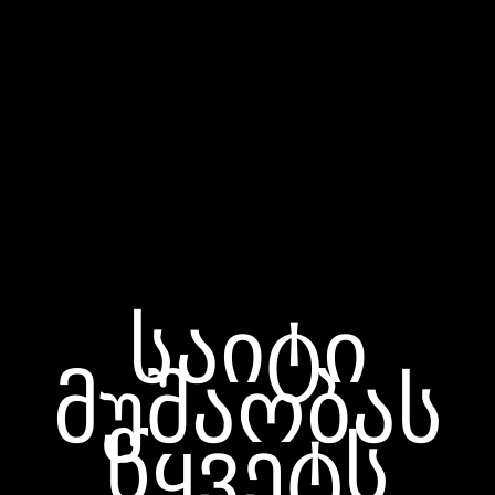
საიტი
მუშაობას
წყვეტს