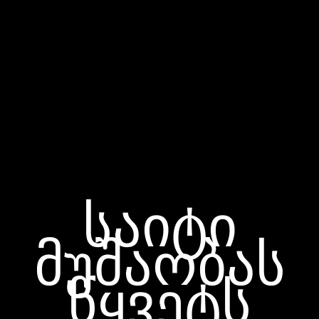
საიტი
მუშაობას
წყვეტს