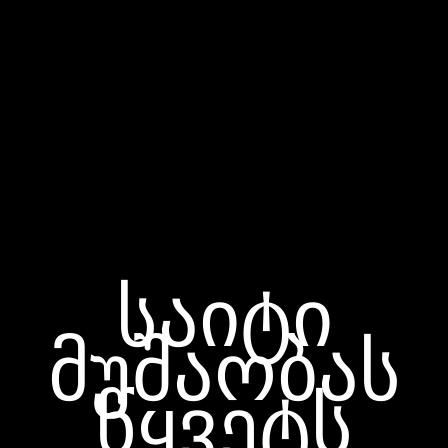
საიტი
მუშაობას
წყვეტს