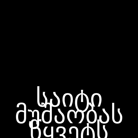
საიტი
მუშაობას
წყვეტს