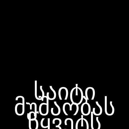
საიტი
მუშაობას
წყვეტს