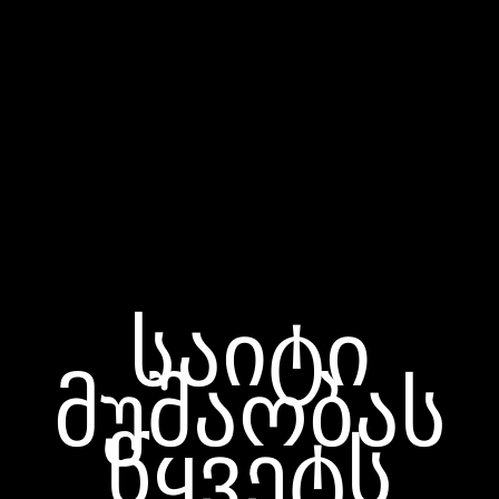
საიტი
მუშაობას
წყვეტს