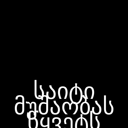
საიტი
მუშაობას
წყვეტს