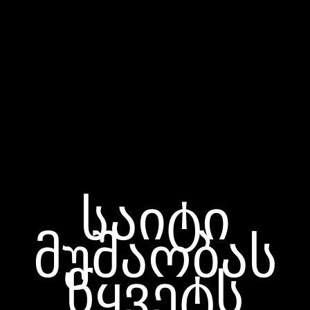
საიტი
მუშაობას
წყვეტს