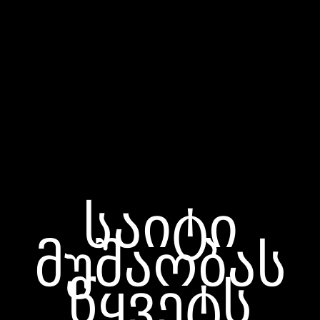
საიტი
მუშაობას
წყვეტს