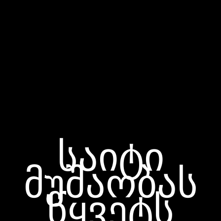
საიტი
მუშაობას
წყვეტს