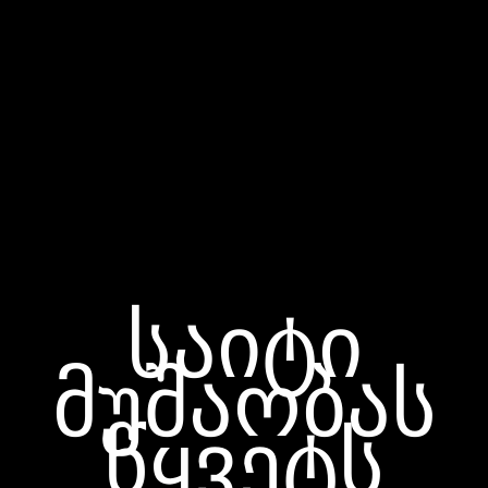
საიტი
მუშაობას
წყვეტს