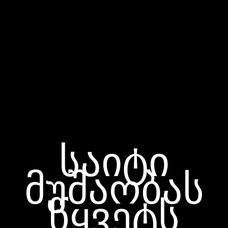
საიტი
მუშაობას
წყვეტს