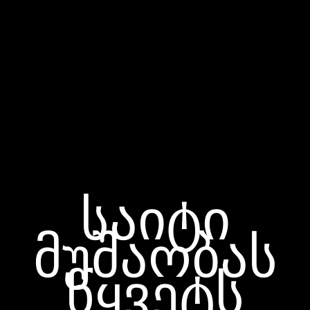
საიტი
მუშაობას
წყვეტს