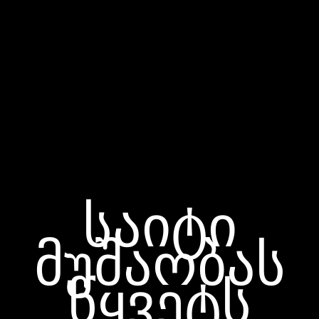
საიტი
მუშაობას
წყვეტს