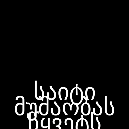
საიტი
მუშაობას
წყვეტს